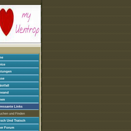
me
vice
stungen
sse
Notfall
neand
men
eressante Links
uchen und Finden
tsch Und Tratsch
er Forum