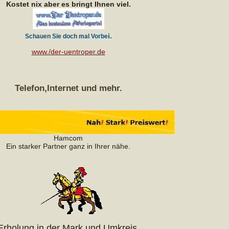
Kostet nix aber es bringt Ihnen viel.
i.
Schauen Sie doch mal Vorbe
www./der-uentroper.de
Telefon,Internet und mehr.
Hamcom
Ein starker Partner ganz in Ihrer nähe.
Erholung in der Mark und Umkreis.