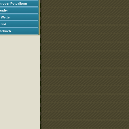
troper Fotoalbum
ender
 Wetter
takt
tebuch