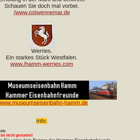
Schauen Sie doch mal vorbei.
/www.ostwennemar.de
Werries.
Ein starkes Stück Westfalen.
www./hamm-werries.com
/www.museumseisenbahn-hamm.de
Info:
ste.
st nicht gestattet!
den Sie unter dem Banner der Hammer Eisenbahnfreunde.