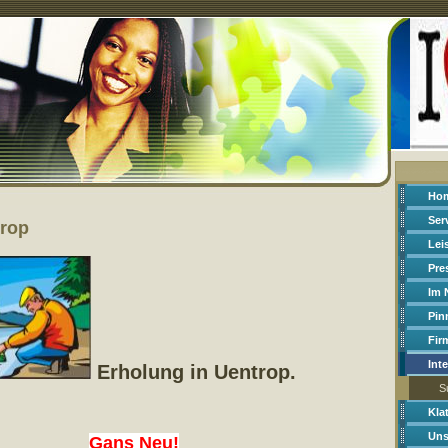
Ho
Ser
trop
Lei
Pre
Im 
Pin
Fir
Int
Erholung in Uentrop.
S
Kla
Uns
Gans Neu!